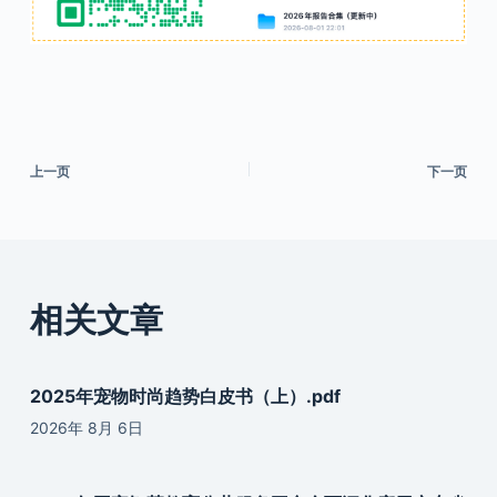
上一页
下一页
相关文章
2025年宠物时尚趋势白皮书（上）.pdf
2026年 8月 6日