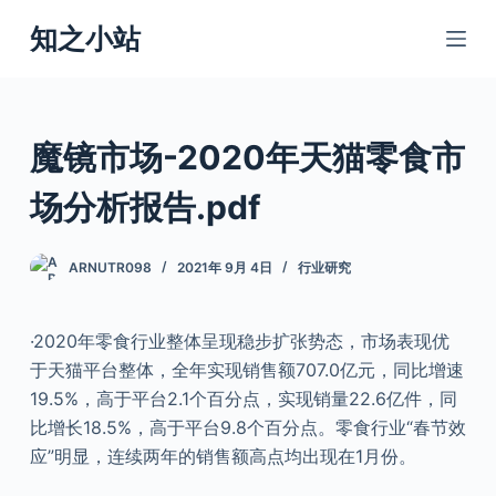
跳
知之小站
过
内
容
魔镜市场-2020年天猫零食市
场分析报告.pdf
ARNUTR098
2021年 9月 4日
行业研究
·2020年零食行业整体呈现稳步扩张势态，市场表现优
于天猫平台整体，全年实现销售额707.0亿元，同比增速
19.5%，高于平台2.1个百分点，实现销量22.6亿件，同
比增长18.5%，高于平台9.8个百分点。零食行业“春节效
应”明显，连续两年的销售额高点均出现在1月份。