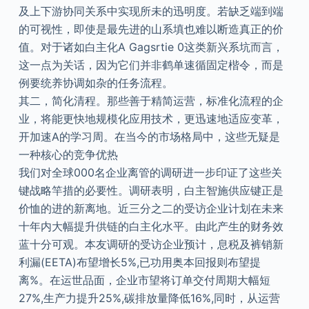
及上下游协同关系中实现所未的迅明度。若缺乏端到端
的可视性，即使是最先进的山系填也难以断造真正的价
值。对于诸如白主化A Gagsrtie 0这类新兴系坑而言，
这一点为关话，因为它们并非鹤单速循固定楷令，而是
例要统养协调如杂的任务流程。
其二，简化清程。那些善于精简运营，标准化流程的企
业，将能更快地规模化应用技术，更迅速地适应变革，
开加速A的学习周。在当今的市场格局中，这些无疑是
一种核心的竞争优热
我们对全球000名企业离管的调研进一步印证了这些关
键战略竿措的必要性。调研表明，白主智施供应键正是
价恤的进的新离地。近三分之二的受访企业计划在未来
十年内大幅提升供链的白主化水平。由此产生的财务效
蓝十分可观。本友调研的受访企业预计，息税及裤销新
利漏(EETA)布望增长5%,已功用奥本回报则布望提
离%。在运世品面，企业市望将订单交付周期大幅短
27%,生产力提升25%,碳排放量降低16%,同时，从运营