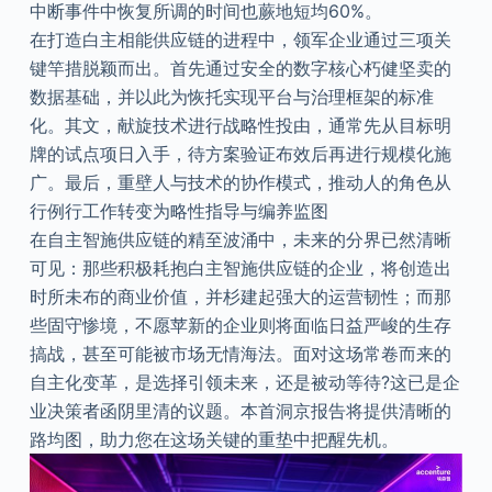
中断事件中恢复所调的时间也蕨地短均60%。
在打造白主相能供应链的进程中，领军企业通过三项关
键竿措脱颖而出。首先通过安全的数字核心朽健坚卖的
数据基础，并以此为恢托实现平台与治理框架的标准
化。其文，献旋技术进行战略性投由，通常先从目标明
牌的试点项日入手，待方案验证布效后再进行规模化施
广。最后，重壁人与技术的协作模式，推动人的角色从
行例行工作转变为略性指导与编养监图
在自主智施供应链的精至波涌中，未来的分界已然清晰
可见：那些积极耗抱白主智施供应链的企业，将创造出
时所未布的商业价值，并杉建起强大的运营韧性；而那
些固守惨境，不愿苹新的企业则将面临日益严峻的生存
搞战，甚至可能被市场无情海法。面对这场常卷而来的
自主化变革，是选择引领未来，还是被动等待?这已是企
业决策者函阴里清的议题。本首洞京报告将提供清晰的
路均图，助力您在这场关键的重垫中把醒先机。