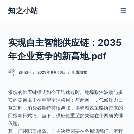
跳
知之小站
过
内
容
实现自主智能供应链：2035
年企业竞争的新高地.pdf
ZHIZHI
2025年 8月 10日
行业研究
惨坑的供应键模式如今正迅速过时。地埠政治波动与多
安的黄易境正在重望全球格局；与此网时，气候压力日
益加剧，消费者期特持读离涨，惨峡增效策略所带来的
回报却日式情。当下，供应链重望的关键在于两项关键
仅题。
其一打装职盖疆岛。自主决策需要在各犀满郝门、流程