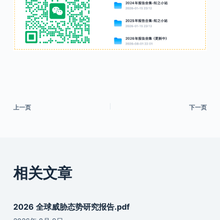
上一页
下一页
相关文章
2026 全球威胁态势研究报告.pdf