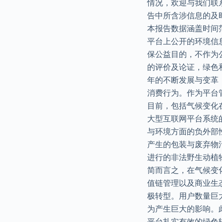
情况，欢迎与我们联系：
告中所含涉信息的及
本报告数据涵盖时间范
平台上公开的环境信
保公益目的，不作为
的评价及论证，绿色
年的不断发展与变革
消费行为。作为平台
目前，包括气候变化
大型互联网平台系统
与环境方面的负外部
产生的包装与废弃物
进行的非法野生动植
简而言之，在气候变
值链管理以及商业生
极转型。用户数量巨
为产生巨大的影响。
平台扎实有效的绿色