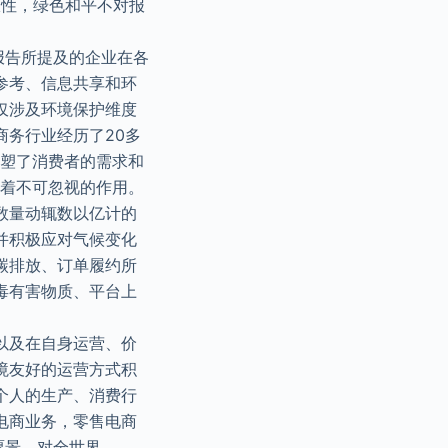
的局限性，绿色和平不对报
本报告所提及的企业在各
参考、信息共享和环
仅涉及环境保护维度
务行业经历了20多
重塑了消费者的需求和
起着不可忽视的作用。
数量动辄数以亿计的
并积极应对气候变化
碳排放、订单履约所
毒有害物质、平台上
以及在自身运营、价
境友好的运营方式积
个人的生产、消费行
电商业务，零售电商
愿景，对全世界