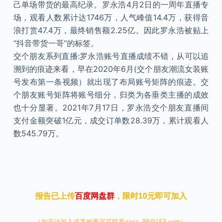
己单场带货的最高纪录。罗永浩4月2日的一周年直播专
场，观看人数累计达1746万，人气峰值14.4万，获得音
浪打赏47.4万，最终销售额2.25亿。因此罗永浩被贴上
“抖音带货一哥”的标签。
交个朋友系列直播:罗永浩账号直播成绩不错，从可以追
溯到的痕迹来看，早在2020年6月(交个朋友潮流女装账
号发布第一条视频）就出现了布局账号矩阵的痕迹。交
个朋友账号矩阵将账号细分，归类为各垂类主播的成效
也十分显著。2021年7月17日，罗永浩交个朋友直播间
支付金额突破1亿元，成交订单数28.39万，累计观看人
数545.79万。
本文来自知之小站
报告已上传
百度网盘群
，限时10元即可加入
（如无法加入或其他事宜可联系zzxz_88@163.com）