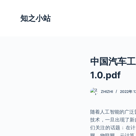
跳
过
知之小站
内
容
中国汽车工
1.0.pdf
ZHIZHI
2022年 
随着人工智能的广泛
技术，一旦出现了新
们关注的话题﹔在计
网、物联网、云计算