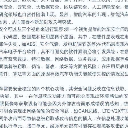
网安全、云安全、大数据安全、区块链安全、人工智能安全、
研究领域也自然伴随着出现。显然，智能汽车的出现，智能汽
因素，从而需要不断加以攻关与突破。
安全可以从三个视角来进行观察∶第一个视角是智能汽车安全问
、代码层、数据层和应用层四个层面。其中，在硬件层表现在
部件失灵，如ABS、安全气囊、发电机调节器等;在代码层表现
汽车电子平台软件，其不可避免的软件漏洞必将引发风险﹔在
具有监管数据、特征数据、网络数据、业务数据、应用数据等
面临着被窃取、伪造、篡改、破坏等方面的风险﹔在应用层表
软件、算法等方面的原因导致汽车功能失能致使失控的情况发
车需要安全稳定的四个核心功能，其安全问题反映在信息获取
功能。其中，在信息获取功能方面可能会表现出环境感知的
眼摄像等获取设备可能会因为外部攻击而形成错误的感知，
能会表现出网络传输的安全问题，如CAN总线、LTE-V2X车
网络攻击而导致信息被窃取或攻击信息的插入﹔在信息处理功
如执行单元、接口单元、娱乐单元都有可能存在着黑客攻击的