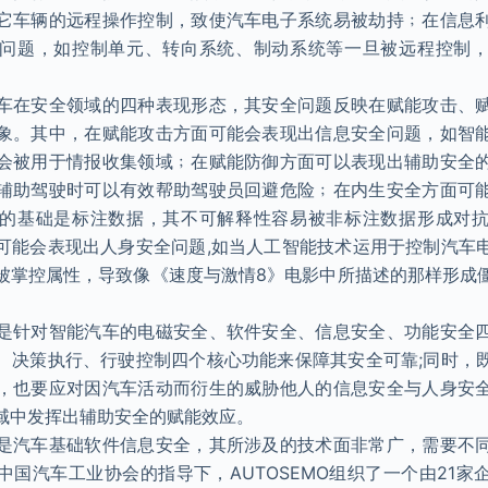
它车辆的远程操作控制，致使汽车电子系统易被劫持﹔在信息
问题，如控制单元、转向系统、制动系统等一旦被远程控制
车在安全领域的四种表现形态，其安全问题反映在赋能攻击、
象。其中，在赋能攻击方面可能会表现出信息安全问题，如智
会被用于情报收集领域﹔在赋能防御方面可以表现出辅助安全
辅助驾驶时可以有效帮助驾驶员回避危险﹔在内生安全方面可
的基础是标注数据，其不可解释性容易被非标注数据形成对
可能会表现出人身安全问题,如当人工智能技术运用于控制汽车
被掌控属性，导致像《速度与激情8》电影中所描述的那样形成
是针对智能汽车的电磁安全、软件安全、信息安全、功能安全
、决策执行、行驶控制四个核心功能来保障其安全可靠;同时，
，也要应对因汽车活动而衍生的威胁他人的信息安全与人身安
域中发挥出辅助安全的赋能效应。
是汽车基础软件信息安全，其所涉及的技术面非常广，需要不
中国汽车工业协会的指导下，AUTOSEMO组织了一个由21家