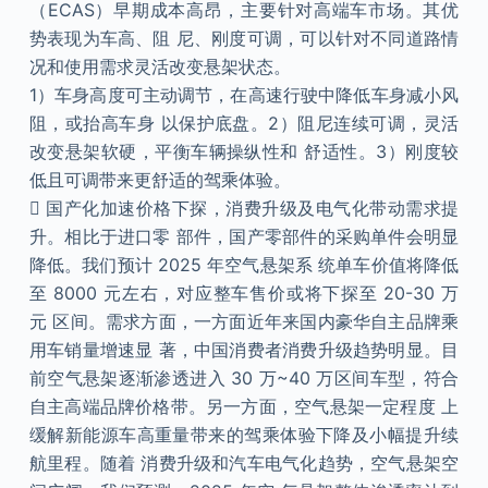
（ECAS）早期成本高昂，主要针对高端车市场。其优
势表现为车高、阻 尼、刚度可调，可以针对不同道路情
况和使用需求灵活改变悬架状态。
1）车身高度可主动调节，在高速行驶中降低车身减小风
阻，或抬高车身 以保护底盘。2）阻尼连续可调，灵活
改变悬架软硬，平衡车辆操纵性和 舒适性。3）刚度较
低且可调带来更舒适的驾乘体验。
 国产化加速价格下探，消费升级及电气化带动需求提
升。相比于进口零 部件，国产零部件的采购单件会明显
降低。我们预计 2025 年空气悬架系 统单车价值将降低
至 8000 元左右，对应整车售价或将下探至 20-30 万
元 区间。需求方面，一方面近年来国内豪华自主品牌乘
用车销量增速显 著，中国消费者消费升级趋势明显。目
前空气悬架逐渐渗透进入 30 万~40 万区间车型，符合
自主高端品牌价格带。另一方面，空气悬架一定程度 上
缓解新能源车高重量带来的驾乘体验下降及小幅提升续
航里程。随着 消费升级和汽车电气化趋势，空气悬架空