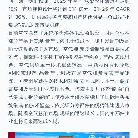
间广阔。我们预测，2025 年空 气悬架整体渗透率达到
15%，市场规模预计将达到 314 亿元，21~25 年 CAGR
达 36%。  供应端多点突破国产替代明显，总成端“小
集成”模式迎来市场机遇。
目前空气悬架子系统多为海外供应商供应，国内企业在
部分产品上实现 量产，依托于低成本、短开发周期及高
响应速度迅速进入市场。空气弹 簧皮囊制造是重要技术
难点，保隆科技依托丰富的橡胶生产经验，产品 表现出
色。空气供给单元技术壁垒较高，中鼎股份通过收购
AMK 实现产 品量产，积极布局空气弹簧完善产品矩
阵。可变阻尼减振器技术相对独 立且成熟，本土厂商拓
普集团及天润工业表现出色。随着主机厂逐渐倾 向“自
己集成，拆分采购”，使得本土供应商绕开了国际巨头系
统集成 的技术壁垒，依托细分零部件的优势迅速进入市
场。随着空气悬架市场 规模的迅速增长，国内零部件企
业也将迎来高速成长期。