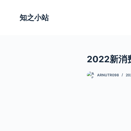
跳
过
知之小站
内
容
2022新
ARNUTR098
20