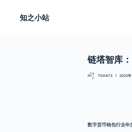
跳
过
知之小站
内
容
链塔智库：2
TGAAT3
2022年
数字货币钱包行业年