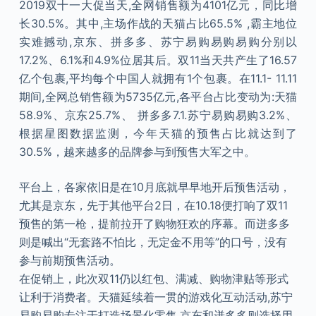
2019双十一大促当天,全网销售额为4101亿元，同比增
长30.5%。其中,主场作战的天猫占比65.5% ,霸主地位
实难撼动,京东、拼多多、苏宁易购易购易购分别以
17.2%、6.1%和4.9%位居其后。双11当天共产生了16.57
亿个包裹,平均每个中国人就拥有1个包裹。在11.1- 11.11
期间,全网总销售额为5735亿元,各平台占比变动为:天猫
58.9%、京东25.7%、 拼多多7.1.苏宁易购易购3.2%、
根据星图数据监测，今年天猫的预售占比就达到了
30.5%，越来越多的品牌参与到预售大军之中。
平台上，各家依旧是在10月底就早早地开后预售活动，
尤其是京东，先于其他平台2日，在10.18便打响了双11
预售的第一枪，提前拉开了购物狂欢的序幕。而迸多多
则是喊出“无套路不怕比，无定金不用等”的口号，没有
参与前期预售活动。
在促销上，此次双11仍以红包、满减、购物津贴等形式
让利于消费者。天猫延续着一贯的游戏化互动活动,苏宁
易购易购专注于打造场景化零售,京东和迸多多则选择用