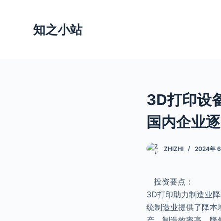
跳
过
知之小站
内
容
3D打印设
国内企业逐
ZHIZHI
2024年 
投资要点：
3D打印助力制造业
统制造业提供了降本
产，制造效率高。降