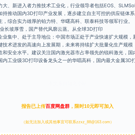
、新进入者力推技术工业化，行业领导者包括EOS、SLMSolutio
加持推动国内3D打印产业发展，逐步建立自主可控的供应链体系
主，综合实力雄厚的铂力特、华曙高科、联泰科技等领军行业。
行业长坡厚雪，国产替代风廓云蒸。从全球3D打印
企业集中、处于主导地位：中国市场正处于产业快速扩大规模，
键技术进发的高速向上发展期，未来将持续扩大批量化生产规模
性和安全水平。建议关注国内激光器市占率领先的锐科激光，国
国内工业级3D打印设备龙头之一的华唱高科，国内最大金属3D
本文来自知之小站
报告已上传
百度网盘群
，限时10元即可加入
（如无法加入或其他事宜可联系zzxz_88@163.com）