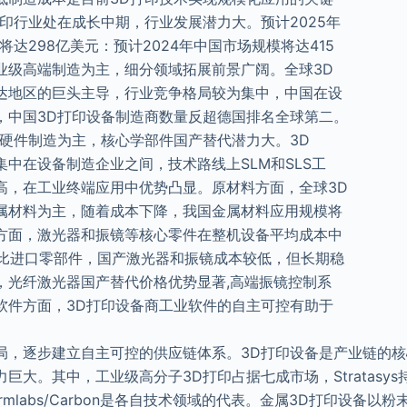
印行业处在成长中期，行业发展潜力大。预计2025年
将达298亿美元：预计2024年中国市场规模将达415
业级高端制造为主，细分领域拓展前景广阔。全球3D
达地区的巨头主导，行业竞争格局较为集中，中国在设
，中国3D打印设备制造商数量反超德国排名全球第二。
以硬件制造为主，核心学部件国产替代潜力大。3D
中在设备制造企业之间，技术路线上SLM和SLS工
高，在工业终端应用中优势凸显。原材料方面，全球3D
属材料为主，随着成本下降，我国金属材料应用规模将
方面，激光器和振镜等核心零件在整机设备平均成本中
。相比进口零部件，国产激光器和振镜成本较低，但长期稳
，光纤激光器国产替代价格优势显著,高端振镜控制系
软件方面，3D打印设备商工业软件的自主可控有助于
局，逐步建立自主可控的供应链体系。3D打印设备是产业链的核
巨大。其中，工业级高分子3D打印占据七成市场，Stratasy
ormlabs/Carbon是各自技术领域的代表。金属3D打印设备