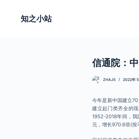
跳
过
知之小站
内
容
信通院：中国
ZHAJ5
2022年 
今年是新中国建立7
建立起门类齐全的现
1952-2018年间
元，增长970.6倍