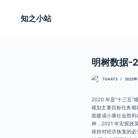
跳
过
知之小站
内
容
明树数据-2
TGAAT3
2022年
2020 年是“十三
规划主要目标任务顺
面建成小康社会胜利
神，2021 年宏
保持对经济恢复的必