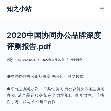
跳
知之小站
过
内
容
2020中国协同办公品牌深度
评测报告.pdf
GAEGHJH234
2022年 5月 22日
行业研究
◆中国协同办公市场将率 先开启互联网模式
●平台型协同办公、 工具性协同 办公及解决方案型协同
办公, 从产品到服务都在全力增加自 身开放性、连接
性，与互联网 企业建立合作