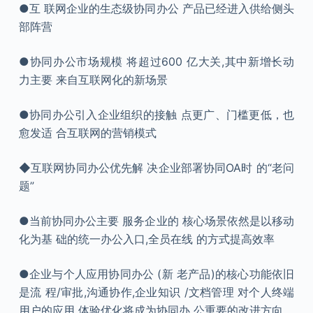
●互 联网企业的生态级协同办公 产品已经进入供给侧头
部阵营
●协同办公市场规模 将超过600 亿大关,其中新增长动
力主要 来自互联网化的新场景
●协同办公引入企业组织的接触 点更广、门槛更低，也
愈发适 合互联网的营销模式
◆互联网协同办公优先解 决企业部署协同OA时 的“老问
题”
●当前协同办公主要 服务企业的 核心场景依然是以移动
化为基 础的统一办公入口,全员在线 的方式提高效率
●企业与个人应用协同办公 (新 老产品)的核心功能依旧
是流 程/审批,沟通协作,企业知识 /文档管理 对个人终端
用户的应用 体验优化将成为协同办 公重要的改进方向