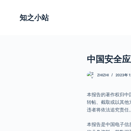
跳
过
知之小站
内
容
中国安全应急
ZHIZHI
2023年 
本报告的著作权归中
转帖、截取或以其他
违者将依法追究责任
本报告是中国电子信