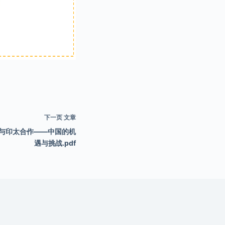
下一页
文章
参与印太合作——中国的机
遇与挑战.pdf