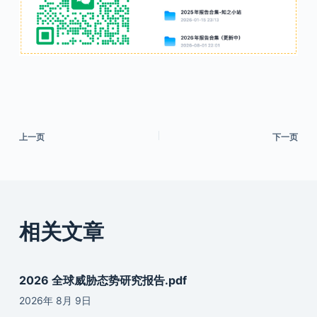
上一页
下一页
相关文章
2026 全球威胁态势研究报告.pdf
2026年 8月 9日