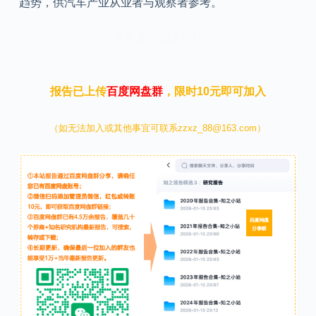
趋势，供汽车产业从业者与观察者参考。
本文来自知之小站
报告已上传
百度网盘群
，限时10元即可加入
（如无法加入或其他事宜可联系zzxz_88@163.com）