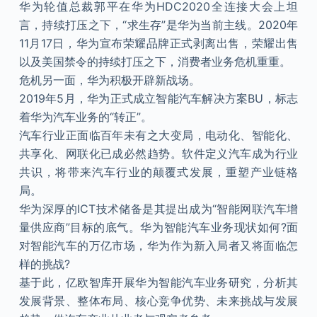
华为轮值总裁郭平在华为HDC2020全连接大会上坦
言，持续打压之下，“求生存”是华为当前主线。2020年
11月17日，华为宣布荣耀品牌正式剥离出售，荣耀出售
以及美国禁令的持续打压之下，消费者业务危机重重。
危机另一面，华为积极开辟新战场。
2019年5月，华为正式成立智能汽车解决方案BU，标志
着华为汽车业务的“转正”。
汽车行业正面临百年未有之大变局，电动化、智能化、
共享化、网联化已成必然趋势。软件定义汽车成为行业
共识，将带来汽车行业的颠覆式发展，重塑产业链格
局。
华为深厚的ICT技术储备是其提出成为“智能网联汽车增
量供应商”目标的底气。华为智能汽车业务现状如何?面
对智能汽车的万亿市场，华为作为新入局者又将面临怎
样的挑战?
基于此，亿欧智库开展华为智能汽车业务研究，分析其
发展背景、整体布局、核心竞争优势、未来挑战与发展