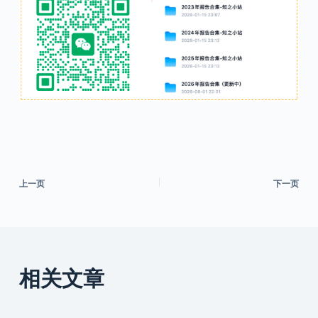
上一页
下一页
相关文章