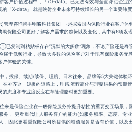
耕客户价值过程中，「rO-data」已无法有效与全面评估企业
的「X-data」 就是映射企业未来可持续增长的另一个重要纬
Bit)管理咨询携手明略科技集团，-起探索国内保险行业在客户
协助保险公司更好了解客户需求的趋势以及变化，其中有6项发现
来①已复制到粘贴板存在“沉默的大多数”现象，不论产险还是寿
%;保险属于低频行业，导致大多数的保险客户对于现有保险服务无
及客户体验的关键。
理中，投保、续期/续保、理赔、日常往来、品牌等5大关键体验环
。在补齐这一短板的道路上，理赔.流程简化与理赔结果的预期管
员的态度和专业度反应在车险理赔时更加重要。
常往来是保险企业在一般保险服务外提升粘性的重要交互场景，
务， 更看重代理人服务客户的能力(如服务频率、态度、专业度
人，因此更看重保险公司所提供的增值服务是否有价值，以及