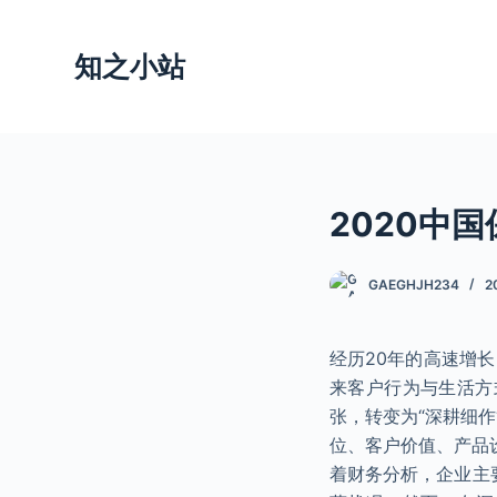
跳
过
知之小站
内
容
2020中国
GAEGHJH234
2
经历20年的高速增
来客户行为与生活方
张，转变为“深耕细
位、客户价值、产品
着财务分析，企业主要关