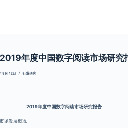
2019年度中国数字阅读市场研究报
年 9月 12日
行业研究
2019年度中国数字阅读市场研究报告
读市场发展概况