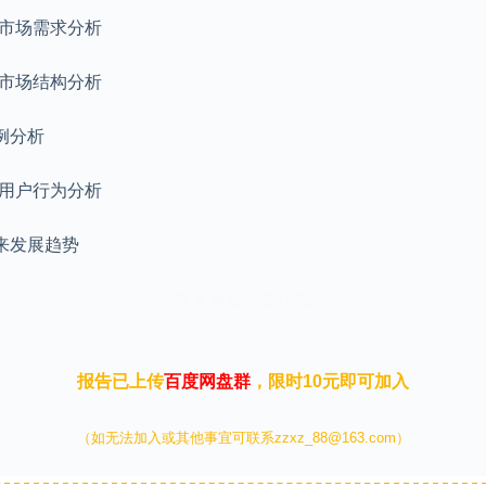
读市场需求分析
读市场结构分析
例分析
读用户行为分析
来发展趋势
本文来自知之小站
报告已上传
百度网盘群
，限时10元即可加入
（如无法加入或其他事宜可联系zzxz_88@163.com）