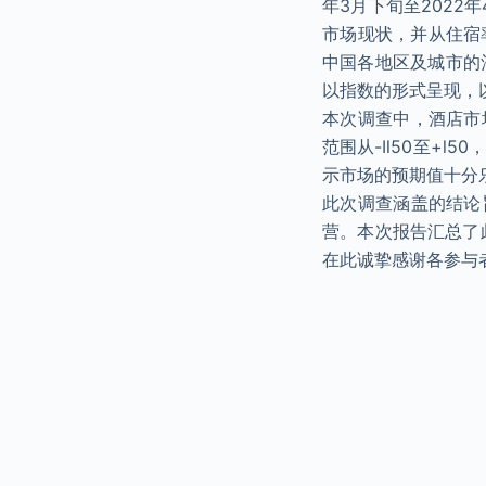
年3月下旬至202
市场现状，并从住宿
中国各地区及城市的
以指数的形式呈现，
本次调查中，酒店市
范围从-Il50至+l
示市场的预期值十分
此次调查涵盖的结论
营。本次报告汇总了
在此诚挚感谢各参与