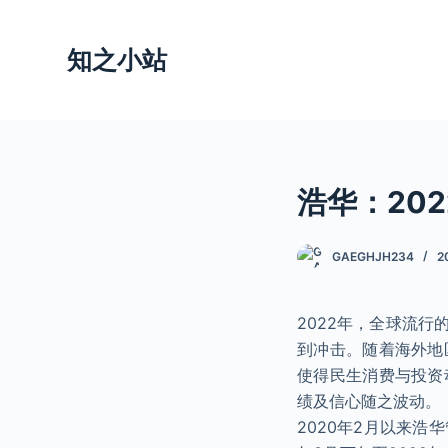
跳
过
知之小站
内
容
浩华：20
GAEGHJH234
2
2022年，全球流
到冲击。随着海外地
使得民生消费与投资
绩及信心随之波动。
2020年2月以来浩