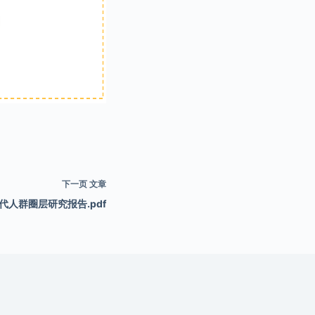
下一页
文章
代人群圈层研究报告.pdf