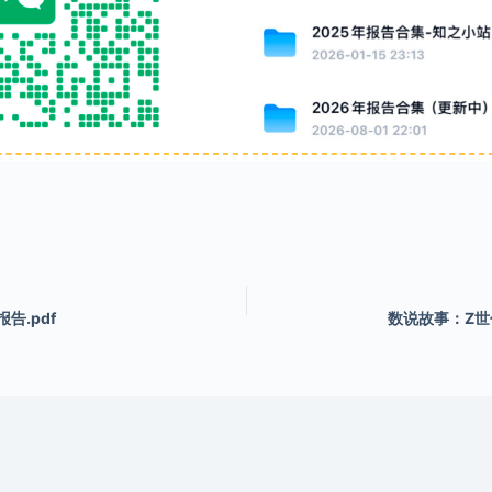
告.pdf
数说故事：Z世