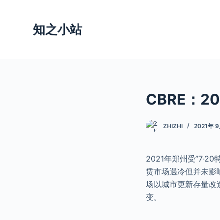
跳
过
知之小站
内
容
CBRE：2
ZHIZHI
2021年 
2021年郑州受”7
赁市场遇冷但并未影
场以城市更新存量改
变。