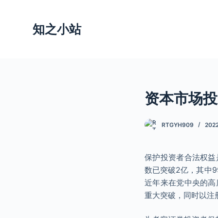
跳
过
知之小站
内
容
资本市场投
RTGYH909
202
保护投资者合法权益
数已突破2亿，其中
近年来在党中央的高
重大突破，同时以注