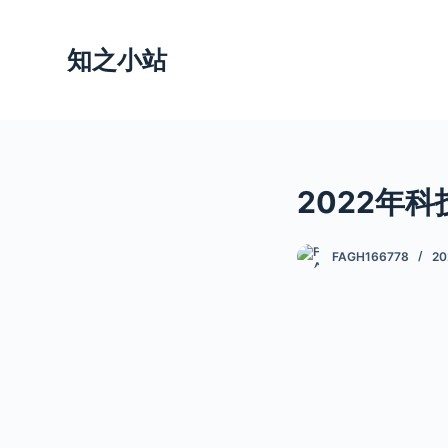
跳
过
知之小站
内
容
2022年科
FAGH166778
20