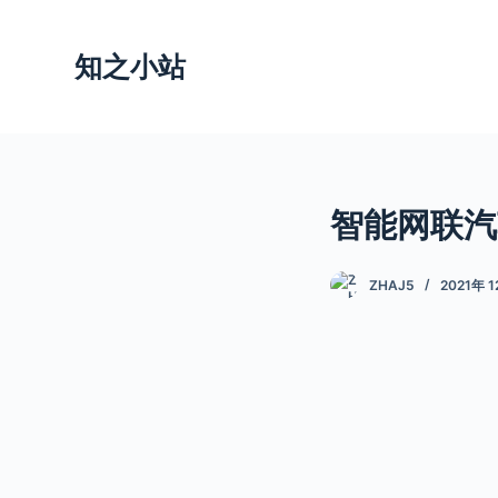
跳
过
知之小站
内
容
智能网联汽
ZHAJ5
2021年 