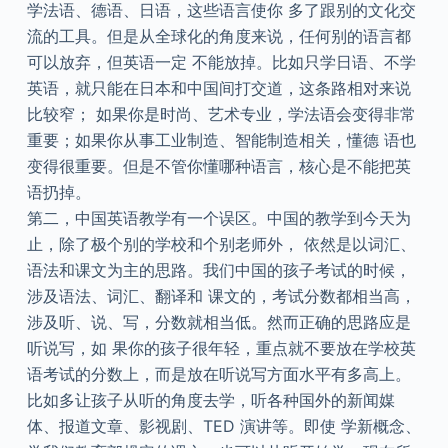
学法语、德语、日语，这些语言使你 多了跟别的文化交
流的工具。但是从全球化的角度来说，任何别的语言都
可以放弃，但英语一定 不能放掉。比如只学日语、不学
英语，就只能在日本和中国间打交道，这条路相对来说
比较窄； 如果你是时尚、艺术专业，学法语会变得非常
重要；如果你从事工业制造、智能制造相关，懂德 语也
变得很重要。但是不管你懂哪种语言，核心是不能把英
语扔掉。
第二，中国英语教学有一个误区。中国的教学到今天为
止，除了极个别的学校和个别老师外， 依然是以词汇、
语法和课文为主的思路。我们中国的孩子考试的时候，
涉及语法、词汇、翻译和 课文的，考试分数都相当高，
涉及听、说、写，分数就相当低。然而正确的思路应是
听说写，如 果你的孩子很年轻，重点就不要放在学校英
语考试的分数上，而是放在听说写方面水平有多高上。
比如多让孩子从听的角度去学，听各种国外的新闻媒
体、报道文章、影视剧、TED 演讲等。即使 学新概念、