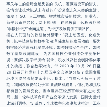
事关存亡的危局也是反省的 良机，蕴藏着变革的潜力。
疫情也让技术以从未有过的广泛深度进入人类的生活，
激发了 5G、人工智能、智慧城市等新技术、新业态、
新平台蓬勃兴起，网上购 物、在线教育、远程医疗等
“非接触经济”全面提速，为经济发展提供了新路径。
摆在人们面前的议题格外清晰：“要主动应变、化危为
机，以科技创新和数字化 变革催生新的发展动能；要为
数字经济营造有利发展环境，加强数据安全合作， 加强
数字基础设施建设，为各国科技企业创造公平竞争环
境；要解决数字经济给 就业、税收以及社会弱势群体带
来的挑战，弥合数字鸿沟。”2 2020 年 10 月 26 日至
29 日召开的党的十九届五中全会深刻分析了我国发展
环境面临的深刻复杂变化，指出：“当前和今后一个时
期，我国发展仍然处于重 要战略机遇期，但机遇和挑战
都有新的发展变化。当今世界正经历百年未有之大 变
局，新一轮科技革命和产业变革深入发展，国际力量对
比深刻调整。”3 诚然，全球数字化浪潮加速推进，工业