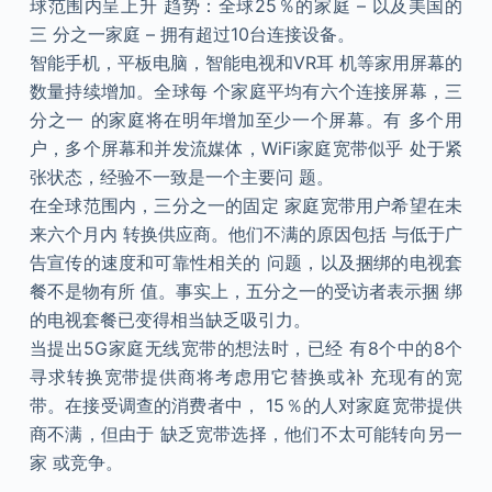
球范围内呈上升 趋势：全球25％的家庭 – 以及美国的
三 分之一家庭 – 拥有超过10台连接设备。
智能手机，平板电脑，智能电视和VR耳 机等家用屏幕的
数量持续增加。全球每 个家庭平均有六个连接屏幕，三
分之一 的家庭将在明年增加至少一个屏幕。有 多个用
户，多个屏幕和并发流媒体，WiFi家庭宽带似乎 处于紧
张状态，经验不一致是一个主要问 题。
在全球范围内，三分之一的固定 家庭宽带用户希望在未
来六个月内 转换供应商。他们不满的原因包括 与低于广
告宣传的速度和可靠性相关的 问题，以及捆绑的电视套
餐不是物有所 值。事实上，五分之一的受访者表示捆 绑
的电视套餐已变得相当缺乏吸引力。
当提出5G家庭无线宽带的想法时，已经 有8个中的8个
寻求转换宽带提供商将考虑用它替换或补 充现有的宽
带。在接受调查的消费者中， 15％的人对家庭宽带提供
商不满，但由于 缺乏宽带选择，他们不太可能转向另一
家 或竞争。