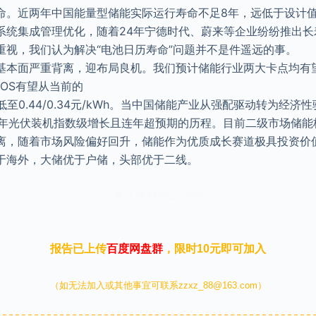
命。近两年中国能量型储能实际运行寿命不足8年，远低于设计
系统集成管理优化，随着24年宁德时代、蔚来等企业纷纷推出长
重视，我们认为解决“电池日历寿命”问题并不是件遥远的事。
基本面严重背离，迎布局良机。我们预计储能行业两大卡点均有
COS有望从当前的
kWh降低至0.44/0.34元/kWh。当中国储能产业从强配驱动转为经
023年光伏装机指数级增长且连年超预期的历程。目前二级市场储
离，随着市场风险偏好回升，储能作为优质成长赛道极具投资价
于海外，大储优于户储，头部优于二线。
本文来自知之小站
报告已上传
百度网盘群
，限时10元即可加入
（如无法加入或其他事宜可联系zzxz_88@163.com）