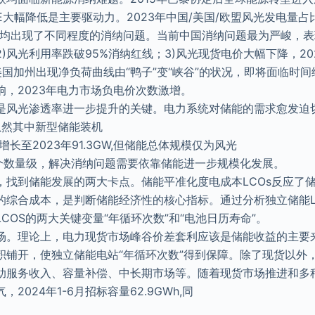
E大幅降低是主要驱动力。2023年中国/美国/欧盟风光发电量占
/26.5%,均出现了不同程度的消纳问题。当前中国消纳问题最为严峻，
)风光利用率跌破95%消纳红线；3)风光现货电价大幅下降，20
国加州出现净负荷曲线由“鸭子”变“峡谷”的状况，即将面临时
响，2023年电力市场负电价次数激增。
是风光渗透率进一步提升的关键。电力系统对储能的需求愈发迫切
,虽然其中新型储能装机
速增长至2023年91.3GW,但储能总体规模仅为风光
差了个数量级，解决消纳问题需要依靠储能进一步规模化发展。
，找到储能发展的两大卡点。储能平准化度电成本LCOs反应了
的综合成本，是判断储能经济性的核心指标。通过分析独立储能L
COS的两大关键变量“年循环次数”和“电池日历寿命”。
场。理论上，电力现货市场峰谷价差套利应该是储能收益的主要
积铺开，使独立储能电站“年循环次数”得到保障。除了现货以外
助服务收入、容量补偿、中长期市场等。随着现货市场推进和多
2024年1-6月招标容量62.9GWh,同