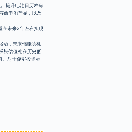
值。提升电池日历寿命
寿命电池产品，以及
望在未来3年左右实现
济性驱动，未来储能装机
能板块估值处在历史低
值。对于储能投资标