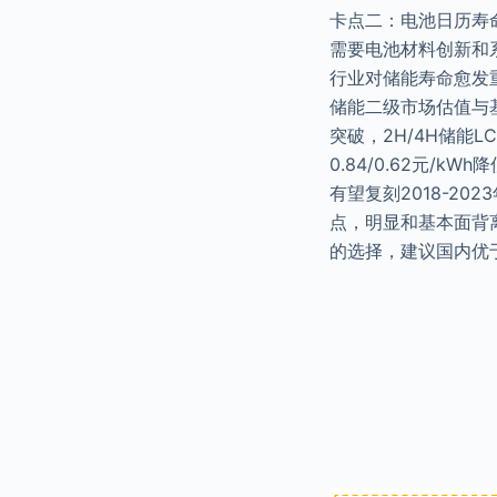
卡点二：电池日历寿
需要电池材料创新和
行业对储能寿命愈发
储能二级市场估值与
突破，2H/4H储能L
0.84/0.62元/
有望复刻2018-2
点，明显和基本面背
的选择，建议国内优