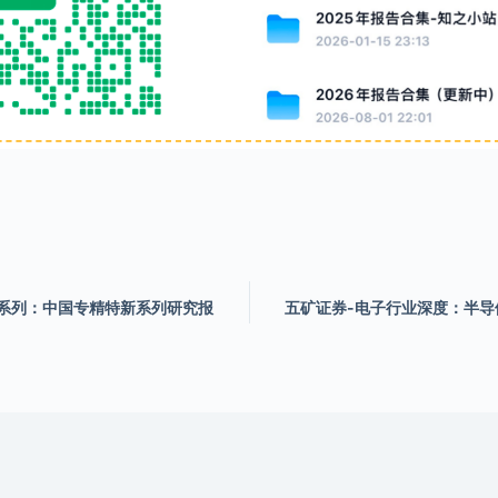
系列：中国专精特新系列研究报
五矿证券-电子行业深度：半