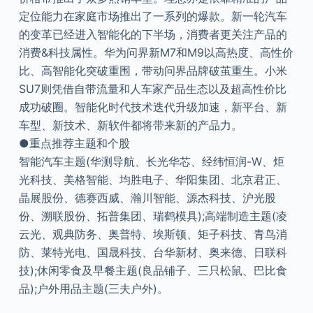
定位能力在家庭市场推出了一系列的爆款。新一轮汽车
的变革已经进入智能化的下半场，消费者更关注产品的
消费&科技属性。华为问界新M7和M9以高热度、高性价
比、高智能化突破重围，带动问界品牌破茧重生。小米
SU7则凭借自带流量和人车家产品生态以及超高性价比
成功破圈。智能化时代技术迭代升级加速，新平台、新
车型、新技术、新软件都将带来新的产品力。
●重点推荐主题和个股
智能汽车主题(华测导航、长光华芯、经纬恒润-W、炬
光科技、美格智能、均胜电子、华阳集团、北京君正、
晶展股份、德赛西威、瀚川智能、源杰科技、沪光股
份、溯联股份、拓普集团、瑞鹤模具);高端制造主题(凌
云光、观典防务、奥普特、埃斯顿、矩子科技、青鸟消
防、莱特光电、国晟科技、台华新材、奥来德、日联科
技);休闲零食及早餐主题(良品铺子、三只松鼠、巴比食
品);户外用品主题(三夫户外)。