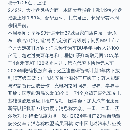
收于1725点，上涨
2.49%。大小盘风格方面，本周大盘指数上涨1.19%,小盘
指数上涨0.69%。台华新材、北京君正、长光华芯本周
涨幅居前。
本周要闻：享界S9开启全国27城百家门店巡展；余承
东：联合江淮打造“尊界”,定价百万级别；问界M9上市7
个月大定破11万辆；消息称华为车BU半年内收入达100
亿元，超过过去两年总和；理想L系列新增无图NOA;单
车4台禾赛AT 128激光雷达，第六代萝卜快跑无人车
2024年陆续投放市场；比亚迪自研智驾计划3年内下放
到15万级车型；广汽埃安首个海外工厂竣工；蔚来能源
与鸿蒙智行达成合作：充电网络对问界、智界、享界等
开放；国家能源局选取33个县、74个乡镇开展汽车充电
基础设施建设应用推广活动；国常会：加大汽车报废更
新等以旧换新补贴力度；消息称大众、丰田、本田、沃
尔沃7月起降低优惠力度；深圳2024年推广20台自动驾
驶公交车；消息称欧盟成员国就“对中国电动汽车加征关