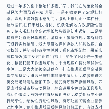
通过一年多的集中整治和多措并举，我们在防范化解金
融风险方面取得积极进展。一是有效稳住了宏观杠杆
率。宏观上管好货币总闸门，微观上推动企业降杠杆、
控制居民杠杆率过快增长、积极化解地方政府隐性债
务，使宏观杠杆率高速增长势头得到初步遏制。二是平
稳有序处置高风险机构。坚持全面依法依规，果断对包
商银行实施接管，最大限度地保护存款人和其他客户合
法权益，并坚决打破刚性兑付，强化市场纪律。果断实
施接管发挥了及时“止血” 作用，避免了风险进一步恶
化，接管托管工作进展顺利，未出现客户挤兑等群体性
事件。三是大力整顿金融秩序。扎实推进互联网金融风
险专项整治，继续严厉打击非法集资活动，稳步推进各
类交易场所清理整顿工作，稳妥有序压降存量风险。四
是应对金融市场波动风险。综合运用多种政策工具增加
流动性供给，有效平抑市场短期波动，稳妥化解中小银
行局部性、结构性流动性风险。有序处置民营企业债券
违约事件，稳步推进股票质押风险纾解工作。有效应对