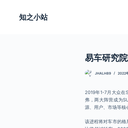
跳
过
知之小站
内
容
易车研究院：
JHALH89
2022
2019年1-7月大
弗，两大阵营成为S
源、用户、市场等核
该进程将对车市的格局