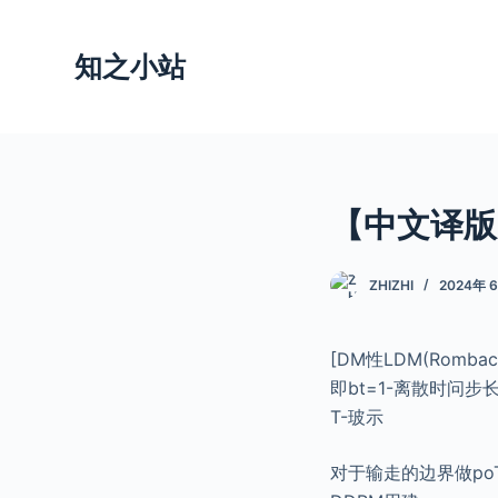
跳
过
知之小站
内
容
【中文译版】S
ZHIZHI
2024年 
[DM性LDM(Rom
即bt=1-离散时问步长
T-玻示
对于输走的边界做poT -