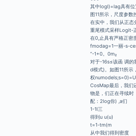
其中logl)=lag
图11所示，尺度参数
在实中，我们从正态分
重尾模式采样Logi
在0,止具有严格正密
fmodag=1一丽-s-ce
“-1+0。0m₂
对于-16s≤该函 调
d模式)。如图11所
权numodels;s=0)
CosMap最后，我们还考
物是，们正在寻续时：m
配：2log你) ,a们
1-1l三
得到u u(u)
t=1-tm(m
从中我们得到密度