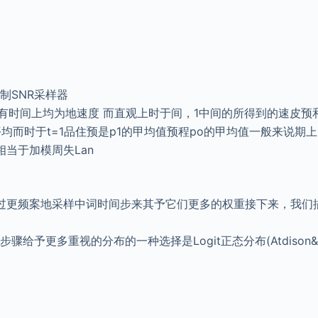
宽制SNR采样器
的所有时间上均为地速度 而直观上时于间，1中间的所得到的速皮预
的平均而时于t=1品住预是p1的甲均值预程po的甲均值一般来说
当于加模周失Lan
过更频案地采样中词时间步来其予它们更多的权重接下来，我们
步骤给予更多重视的分布的一种选择是Logit正态分布(Atdison&S