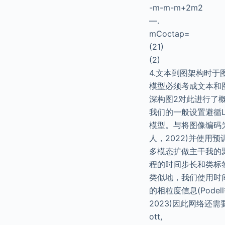
-m-m-m+2m2
—.
mCoctap=
(21)
(2)
4.文本到图架构时
模型必须考成文本和
深构图2对此进行了
我们的一般设置避循L
模型。与将图像编码为潜
人，2022)并使用
多模态扩做主干我的聚构
程的时间步长和类标
类似地，我们使用时
的相粒度信息(Podel
2023)因此网络还
ott,