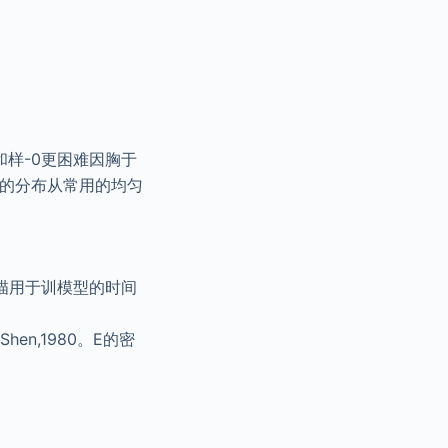
和样-0更困难因胸于
期上的分布从常用的均匀
描用于训模型的时间
hen,1980。E的密