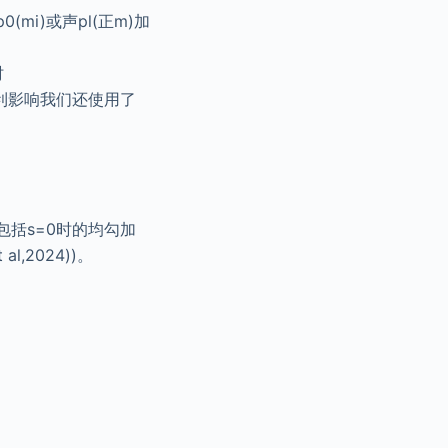
mi)或声pl(正m)加
时
不利影响我们还使用了
包括s=0时的均勾加
al,2024))。