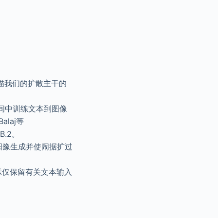
描我们的扩散主干的
空间中训练文本到图像
laj等
.2。
帮件阳豫生成并使闹据扩过
示仅保留有关文本输入