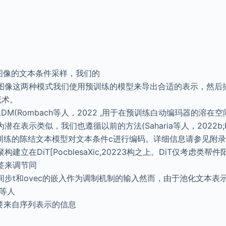
于图像的文本条件采样，我们的
图像这两种模式我们使用预训练的模型来导出合适的表示，然后
概术。
DM(Rombach等人，2022 ,用于在预训练白动编玛器的溶在
在表示类似，我们也遵循以前的方法(Saharia等人，2022b;Ba
预训练的陈结文本模型对文本条件c进行编码。详细信息请参见附录B
建立在DiT[PocblesaXic,20223构之上。DiT仅考虑类
签来调节同
间步t和ovec的嵌入作为调制机制的输入然而，由于池化文本表
l等人
需要来自序列表示的信息