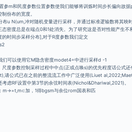
具有位置参m和民度参数位置参数使我们能够将训炼时间步长偏向故据p0(
控制份布的宽度。
布u N(um,冲对随机变量进行采样，并通过标准逻输数将其映
t-正态密度总是在端点0和1处消失。为了研究这是否对性能产生
度的时间步采样分布],对于R度参数我们定文
s2
的我们可以使用它M隐含密度modet4=中进行采样d -1
示，尺度参数控制采样过程中中点(正或点唤s)的优先程度话公式还
=Ut),请公式已在之前的整流流工作中广泛使用(Liuet al,2022;Maet 
虑RF设置中第3节的余弦时间表(Nichol&Dhariwal,2021)。
→=t,m∈加，1得bgsm与余位rom国表和匹