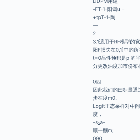
DDPM用建
-FT-1-阳饵u =
+tpT-1-陶
—
2
3.1适用于RF模型的
阳F损失在0,1]中
t=0品性预积是pl
分更改油度加市份布相
0四
因此我们的曰标量通
步在度m0。
Logit正态采样对中问
度，
–s₂a-
顺一酬m;
090