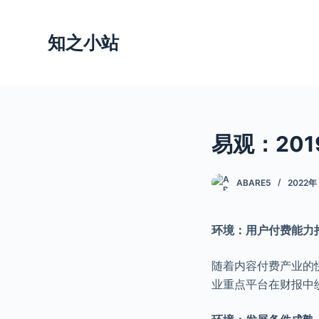
跳
过
知之小站
内
容
易观：20
ABARE5
2022年
环境：用户付费能力
随着内容付费产业的
业重点平台在财报中