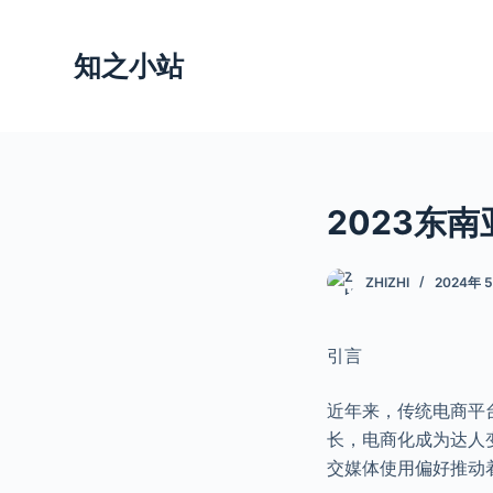
跳
过
知之小站
内
容
2023东南
ZHIZHI
2024年 
引言
近年来，传统电商平
长，电商化成为达人
交媒体使用偏好推动