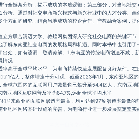
进行全链条分析，揭示成功的本质逻辑：第三部分，对当地社交
项分析。通过对社交电商新兴模式与新兴行业中的人才分类、画
多个方面的研究，结合当地成功的校企合作、产教融合案例，提
值立方联合清迈大学、敦煌网集团深入研究社交电商的关键环节
地了解东南亚社交电商的发展格局和机遇。同时本书中也引用了
了出处，如有遗漏，敬请谅解。1.东南亚的传统电商增速不减，
展情况
透率高于全球平均水平，为电商持续快速发展配备良好条件。在
加了1亿人，整体增速十分可观。截至2023年1月，东南亚地区
时，全球范围内的互联网用户数量也已攀升至54.4亿人，东南亚
。东南亚地区互联网普及率为84.7%,远超全球平均水平
新加坡和马来西亚的互联网渗透率最高，均可达到97%:渗透率最低的菲
南亚地区网络基础设施的完善，为电商行业进一步发展奠定坚实
本文来自知之小站