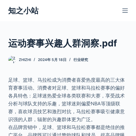
跳
知之小站
过
内
容
运动赛事兴趣人群洞察.pdf
ZHIZHI
2024年 5月 18日
行业研究
足球、篮球、马拉松成为消费者喜爱热度最高的三大体
育赛事活动。消费者对足球、篮球和马拉松赛事的偏好
各具特色：足球迷热爱全球各类联赛和大赛，享受战术
分析与球队支持的乐趣，篮球迷则偏爱NBA等顶级联
赛，喜欢球员技艺和激烈对抗，马拉松赛事吸引健康意
识强的人群，辐射的兴趣群体更为广泛。
在品牌营销中，足球、篮球和马拉松赛事都是绝佳的推
广平台。品牌既可以通过赞助球队和球员，提高品牌曝