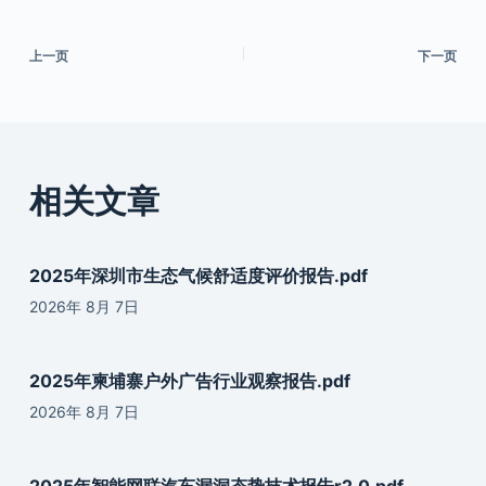
上一页
下一页
相关文章
2025年深圳市生态气候舒适度评价报告.pdf
2026年 8月 7日
2025年柬埔寨户外广告行业观察报告.pdf
2026年 8月 7日
2025年智能网联汽车漏洞态势技术报告r2.0.pdf