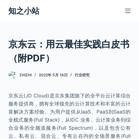
跳
知之小站
过
内
容
京东云：用云最佳实践白皮书
（附PDF）
ZHIZHI
2022年 5月 16日
行业研究
京东云(JD Cloud)是京东集团旗下的全平台云计算综合
服务提供商，拥有全球领先的云计算技术和丰富的云计
算解决方案经验。为用户提供从IaaS、PaaS到SaaS的
全栈式服务(Full Stack)，从IDC 业务、云计算业务到综
合业务的全频道服务(Full Spectrum)，以及包含公有
云、私有云、混合云、专有云在内的全场景服务(Full