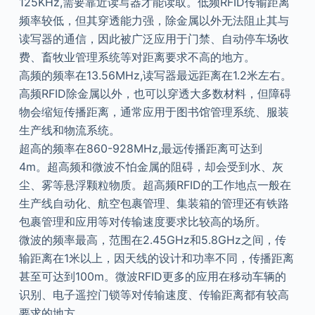
125KHz,需要靠近读写器才能读取。低频RFID传输距离
频率较低，但其穿透能力强，除金属以外无法阻止其与
读写器的通信，因此被广泛应用于门禁、自动停车场收
费、畜牧业管理系统等对距离要求不高的地方。
高频的频率在13.56MHz,读写器最远距离在1.2米左右。
高频RFID除金属以外，也可以穿透大多数材料，但障碍
物会缩短传播距离，通常应用于图书馆管理系统、服装
生产线和物流系统。
超高的频率在860-928MHz,最远传播距离可达到
4m。超高频和微波不怕金属的阻碍，却会受到水、灰
尘、雾等悬浮颗粒物质。超高频RFID的工作地点一般在
生产线自动化、航空包裹管理、集装箱的管理还有铁路
包裹管理和应用等对传输速度要求比较高的场所。
微波的频率最高，范围在2.45GHz和5.8GHz之间，传
输距离在1米以上，因天线的设计和功率不同，传播距离
甚至可达到100m。微波RFID更多的应用在移动车辆的
识别、电子遥控门锁等对传输速度、传输距离都有较高
要求的地方。