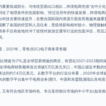
的重要组成部分。与传统贸易出口相比，跨境电商凭借“去中介化
弱化了地理条件的负面影响。’经过近些年的快速发展，跨境电商
台科技含量快速提升，在整合国际国内资源方面发挥着越来越重要
阻断了各国的经贸和人员往来，受疫情影响相对较小、物理接触
商务不仅有效地对冲了疫情对旅游交通等行业的负面冲击，而且
局。
，2021年，零售(B2C)电子商务零售额
比增速为17%,是全球贸易增速的两倍，有望在2021-2023期间
年，全球电商销售额将首次突破5万亿美元关口，中国占据近半数的份
达到约7.4万亿美元。从数字平台的行业分布看，2020年全球超
%的数字平台集中于电商业务(图1)。中国和东盟既涌现出具有国
又有符合地区市场特色、专注某些细分市场的中小平台(如东南亚的