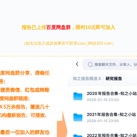
本文来自知之小站
报告已上传
百度网盘群
，限时10元即可加入
（如无法加入或其他事宜可联系zzxz_88@163.com）