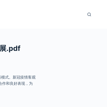
.pdf
新模式。新冠疫情客观
合作和良好表现，为