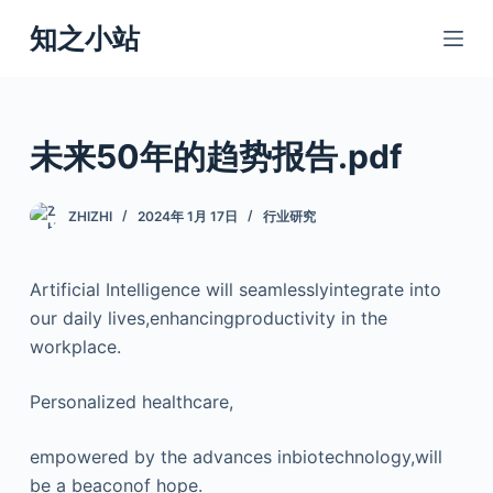
跳
知之小站
过
内
容
未来50年的趋势报告.pdf
ZHIZHI
2024年 1月 17日
行业研究
Artificial Intelligence will seamlesslyintegrate into
our daily lives,enhancingproductivity in the
workplace.
Personalized healthcare,
empowered by the advances inbiotechnology,will
be a beaconof hope.