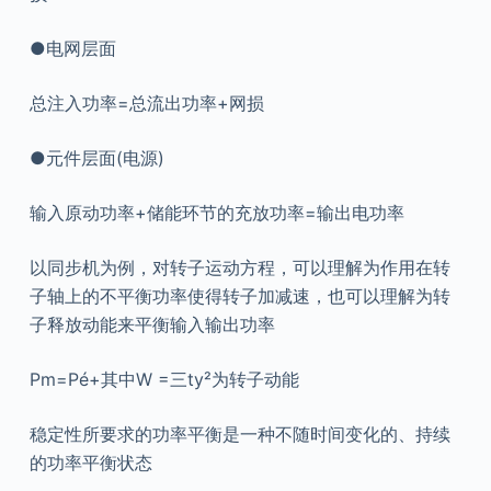
●电网层面
总注入功率=总流出功率+网损
●元件层面(电源)
输入原动功率+储能环节的充放功率=输出电功率
以同步机为例，对转子运动方程，可以理解为作用在转
子轴上的不平衡功率使得转子加减速，也可以理解为转
子释放动能来平衡输入输出功率
Pm=Pé+其中W =三ty²为转子动能
稳定性所要求的功率平衡是一种不随时间变化的、持续
的功率平衡状态