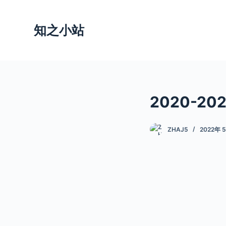
跳
过
知之小站
内
容
2020-2
ZHAJ5
2022年 