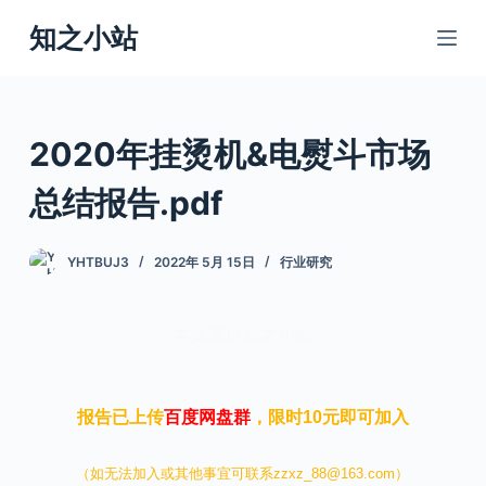
跳
知之小站
过
内
容
2020年挂烫机&电熨斗市场
总结报告.pdf
YHTBUJ3
2022年 5月 15日
行业研究
本文来自知之小站
报告已上传
百度网盘群
，限时10元即可加入
（如无法加入或其他事宜可联系zzxz_88@163.com）