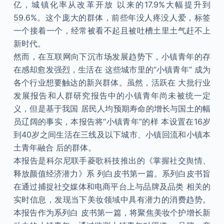
亿，城镇化率从改革开放 以来的17.9%大幅提升到
59.6%。这个庞大的群体，前些年没人疼没人爱，标签
一个接着一个，经常被看不起且被吐槽土里土气赶不上
新时代。
然而，在互联网向下沉市场发展趋势下，小镇青年的存
在感却愈发强烈，生活在 这些城市里的“小镇青年” 成为
各个行业想要触达的新兴群体。虽然，活跃在 大批行业
发展报告和人群研究报告中的小镇青年尚未被统一定
义，但是基于我国 居民人均预期寿命的增长与国土的幅
员辽阔的事实，本报告将“小镇青年”的样 本设置在16岁
到40岁之间生活在三线及以下城市、小镇回流和小镇本
土青年融合 后的群体。
本报告是科尔尼联手菱歌科技推出的《掌握社交舆情、
释放颜值经济潜力》系 列白皮书第一篇。系列白皮书旨
在通过捕捉社交媒体和电商平台上与品牌及品类 相关的
实时信息，发现当下美妆领域中具有潜力的消费趋势。
本报告作为系列白 皮书第一篇，将聚焦美妆个护增长新