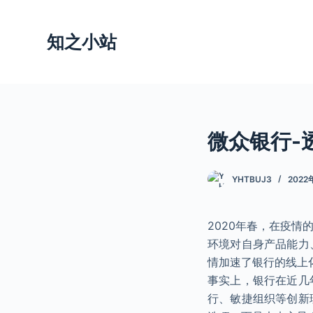
跳
过
知之小站
内
容
微众银行-透
YHTBUJ3
2022
2020年春，在疫
环境对自身产品能力
情加速了银行的线上
事实上，银行在近几
行、敏捷组织等创新