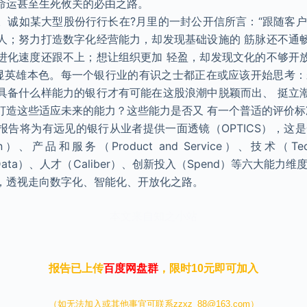
命运甚至生死攸关的必由之路。
。诚如某大型股份行行长在?月里的一封公开信所言：“跟随客户
人；努力打造数字化经营能力，却发现基础设施的 筋脉还不通
进化速度还跟不上；想让组织更加 轻盈，却发现文化的不够开
方显英雄本色。每一个银行业的有识之士都正在或应该开始思考：
具备什么样能力的银行才有可能在这股浪潮中脱颖而出、 挺立
打造这些适应未来的能力？这些能力是否又 有一个普适的评价标
报告将为有远见的银行从业者提供一面透镜（OPTICS），这是
ion）、产品和服务（Product and Service）、技术（Te
 and Data）、人才（Caliber）、创新投入（Spend）等六大能
，透视走向数字化、智能化、开放化之路。
本文来自知之小站
报告已上传
百度网盘群
，限时10元即可加入
（如无法加入或其他事宜可联系zzxz_88@163.com）