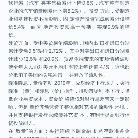
软拖累（汽车 类零售额累计下降0.8%，汽车整车制造
企业的汽车销量则累计下滑8.2%）。投资 方面，受制造
业和基建投资不振影响，固 定资产投资完成额累计仅增
长5.4%，而房 地产投资却高于预期，实现9.9%的增
长。
外贸方面，受中美贸易争端影响，国内出 口和进口分别
累计变动0.51%和-2.72%， 其中对美出口和进口分别累
计减少12.5% 和20.9%。贸易争端带来的市场情绪波动
使全年人民币对美元平均汇率较上年贬值 4.1%，这也部
分抵消了美国的关税冲击， 并释放了流动性。
降准降息，量价齐动 2019年，应对经济下行压力，央行
降准 （量）和降息（价）操作，推动市场利 率下行，降
低企业融资成本，资金价 格降低对银行息差带来一定影
响，但是 量价齐动营造了整体相对充裕的流动性 环境，
并且支持银行发行永续债补充资 本，有利于提高银行信
贷投放能力。
在“数量”的方面：央行连续下调金融 机构存款准备金