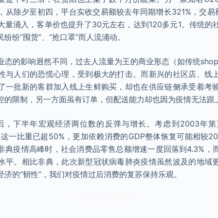
，从除夕至初四，平台实收交易额较去年同期增长321%，交易额
大量涌入，客单价也提升了30元左右，达到120多元1。传统的
纷纷“囤货”、“抢口罩”而人流涌动。
态的影响迥然不同，过去人流量为王的商业形态（如传统shoppin
性与人们的恐慌心理，受到极大的打击。而新兴的社区店、线
了一批新的客群加入线上生鲜购买，却也在供应链侧承受着考
控的限制，另一方面虽有订单，但配送能力却也因为疫情无法跟
过后，下半年宏观经济两位数的反弹与增长。考虑到2003年第
20年这一比重已超50%，更加依赖消费的GDP整体恢复可能相较2
非典疫情高峰时，社会消费品零售总额增速一度回落到4.3%，
水平。相比非典，此次新型冠状病毒肺炎疫情虽然波及的地域
经济的“韧性”，我们对疫情过后消费的复苏保持乐观。
本文来自知之小站