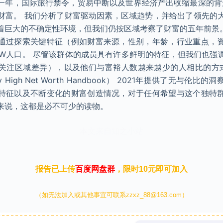
一年，国际旅行禁令，贸易中断以及世界经济产出收缩最深的背景
财富。 我们分析了财富驱动因素，区域趋势，并给出了领先的
着巨大的不确定性环境，但我们仍按区域考察了财富的五年前景
通过探索关键特征（例如财富来源，性别，年龄，行业重点，
NW人口。 尽管该群体的成员具有许多鲜明的特征，但我们也强
关注区域差异），以及他们与富裕人数越来越少的人相比的方
ery High Net Worth Handbook） 2021年提供了无与
特征以及不断变化的财富创造情况，对于任何希望与这个独特
来说，这都是必不可少的读物。
本文来自知之小站
报告已上传
百度网盘群
，限时10元即可加入
（如无法加入或其他事宜可联系zzxz_88@163.com）