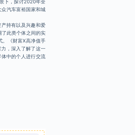
下，探讨2020年全
大众汽车富裕国家和城
。
资产持有以及兴趣和爱
调了此类个体之间的实
式。《财富X高净值手
伦比的洞察力，深入了解了这一
群体中的个人进行交流