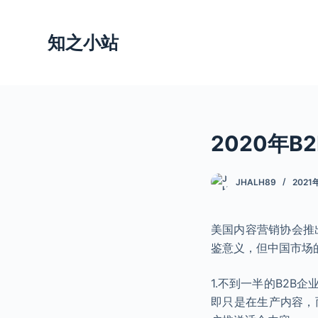
跳
过
知之小站
内
容
2020年B
JHALH89
2021
美国内容营销协会推出
鉴意义，但中国市场的
1.不到一半的B2B
即只是在生产内容，