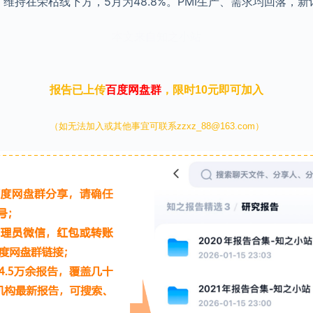
，维持在荣枯线下方，5月为48.8%。PMI生产、需求均回落，
本文来自知之小站
报告已上传
百度网盘群
，限时10元即可加入
（如无法加入或其他事宜可联系zzxz_88@163.com）