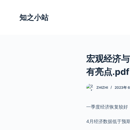
跳
过
知之小站
内
容
宏观经济与
有亮点.pdf
ZHIZHI
2023年 
一季度经济恢复较好，G
4月经济数据低于预期。