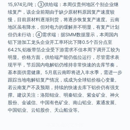
15,974元/吨；③供给端：本周仅贵州地区个别企业继
续复产，该企业前期由于缺少原材料原因复产速度较
慢，目前原材料逐渐到货，将逐步恢复复产速度。云南
地区虽有降水，但对电力的缓解并不明显，有复产计划
但仍未行动；④需求端：据SMM数据显示，本周国内
铝下游加工龙头企业开工率环比下降0.5个百分点至
64.2%,铝板带箔企业受下游需求不佳本周下调开工较为
明显。价格方面，供给端产能仍低位运行，尽管需求表
现平平，节后国内电解铝仍维持非常快速的去库节奏，
基本面供需健康。5月底云南即将进入丰水季，需进一步
跟踪当地电解铝复产情况，或成为全球铝价核心变量。
若云南复产不及预期，持续的快速去库下铝价仍有强支
撑。建议关注：洛阳钼业、明秦铝业、紫金矿业、神火
股份、金诚信、中国有色矿业、南山铅业、素通发展、
中国铝业、云铅股价、天山船业等。
本文来自知之小站