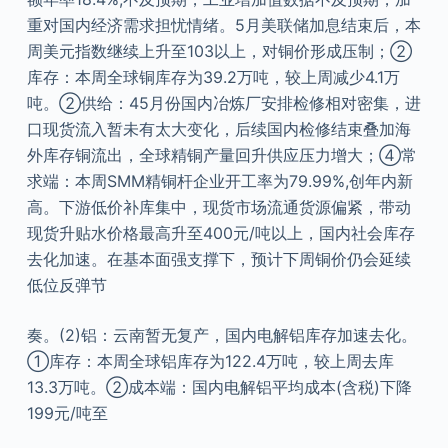
重对国内经济需求担忧情绪。5月美联储加息结束后，本
周美元指数继续上升至103以上，对铜价形成压制；②
库存：本周全球铜库存为39.2万吨，较上周减少4.1万
吨。②供给：45月份国内冶炼厂安排检修相对密集，进
口现货流入暂未有太大变化，后续国内检修结束叠加海
外库存铜流出，全球精铜产量回升供应压力增大；④常
求端：本周SMM精铜杆企业开工率为79.99%,创年内新
高。下游低价补库集中，现货市场流通货源偏紧，带动
现货升贴水价格最高升至400元/吨以上，国内社会库存
去化加速。在基本面强支撑下，预计下周铜价仍会延续
低位反弹节
奏。(2)铝：云南暂无复产，国内电解铝库存加速去化。
①库存：本周全球铝库存为122.4万吨，较上周去库
13.3万吨。②成本端：国内电解铝平均成本(含税)下降
199元/吨至