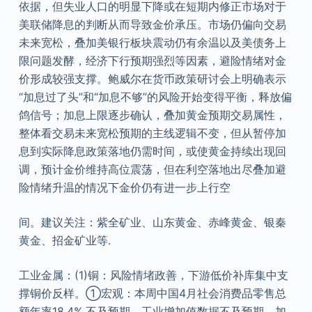
依据，但失业人口的明显下降或在短期内修正市场对于
美联储降息的判断从而导致金价承压。市场仍偏向交易
未来宽松，叠加美银行板块震动仍有余温以及美债务上
限问题发酵，经济下行预期强烈等因素，避险情绪对金
价形成较强支撑。鲍威尔在货币政策研讨会上明确表示
“加息过了头”和“加息不够”的风险开始变得平衡，释放偏
鸽信号；加息上限逐步确认，叠加黄金预期交易属性，
整体看交易未来宽松预期的主线逻辑不变，但从暂停加
息到实际降息政策落地仍需时间，或使黄金持续出现回
调，预计金价维持高位震荡，但在利空落地出尽叠加避
险情绪升温的情况下金价仍有进一步上行空
间。建议关注：紫全矿业、山东黄金、赤峰黄金、银秦
黄金、招金矿业等.
工业金属：(1)铜：风险情堵政善，下游低价补库集中支
撑铜价反样。①宏观：本周中国4月社会消费品零售总
额年率18.4%,不及预期，工业增加值数据不及预期，加